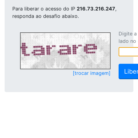
Para liberar o acesso
do IP
216.73.216.247
,
responda ao desafio abaixo.
Digite 
lado no
[trocar imagem]