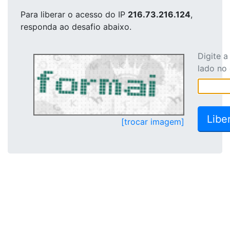
Para liberar o acesso
do IP
216.73.216.124
,
responda ao desafio abaixo.
Digite 
lado no
[trocar imagem]